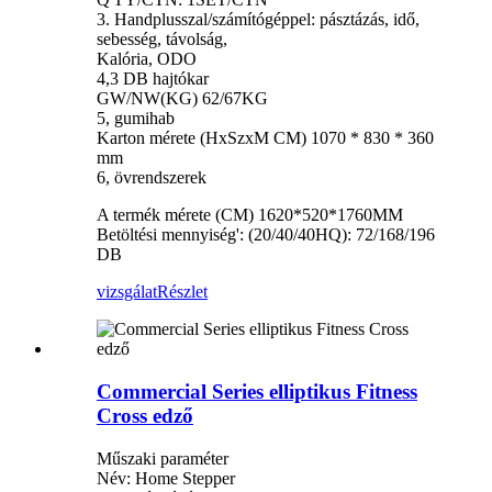
3. Handplusszal/számítógéppel: pásztázás, idő,
sebesség, távolság,
Kalória, ODO
4,3 DB hajtókar
GW/NW(KG) 62/67KG
5, gumihab
Karton mérete (HxSzxM CM) 1070 * 830 * 360
mm
6, övrendszerek
A termék mérete (CM) 1620*520*1760MM
Betöltési mennyiség': (20/40/40HQ): 72/168/196
DB
vizsgálat
Részlet
Commercial Series elliptikus Fitness
Cross edző
Műszaki paraméter
Név: Home Stepper