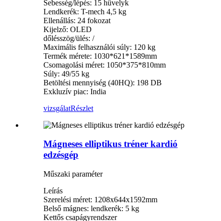
Sebesség/lépés: 15 hüvelyk
Lendkerék: T-mech 4,5 kg
Ellenállás: 24 fokozat
Kijelző: OLED
dőlésszög/ülés: /
Maximális felhasználói súly: 120 kg
Termék mérete: 1030*621*1589mm
Csomagolási méret: 1050*375*810mm
Súly: 49/55 kg
Betöltési mennyiség (40HQ): 198 DB
Exkluzív piac: India
vizsgálat
Részlet
Mágneses elliptikus tréner kardió
edzésgép
Műszaki paraméter
Leírás
Szerelési méret: 1208x644x1592mm
Belső mágnes: lendkerék: 5 kg
Kettős csapágyrendszer