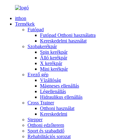
itthon
Termékek
Futópad
Futópad Otthoni használatra
Kereskedelmi használat
Szobakerékpár
Spin kerékpár
Álló kerékpár
X kerékpár
Mini kerékpár
Evező gép
Vízállóság
Mágneses ellenállás
Légellenállás
Hidraulikus ellenállás
Cross Trainer
Otthoni használat
Kereskedelmi
Stepper
Otthoni edzőterem
Sport és szabadidő
Rehabilitációs sorozat