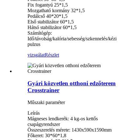
Fix fogantyú 25*1,5
Mozgatható kormány 32*1,5
Pedálcső 40*20*1,5
Első stabilizátor 60*1,5
Hátsó stabilizátor 60*1,5
Számítógép:
Idő/távolság/kalória/sebesség/szkennelés/kézi
pulzus
vizsgálat
Részlet
Gyári közvetlen otthoni edzőterem
Crosstrainer
Műszaki paraméter
Leírás
Mágneses lendkerék: 4 kg-os kettős
csapágyrendszer
Összeszerelés mérete: 1430x590x1590mm
Főkeret: 30*60*1,8