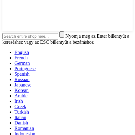
Nyomja meg az Enter billentyűt a
kereséshez vagy az ESC billentyűt a bezáráshoz
English
French
German
Portuguese
Spanish
Russian
Japanese
Korean
Arabic
Irish
Greek
Turkish
Italian
Danish
Romanian
Indonesian