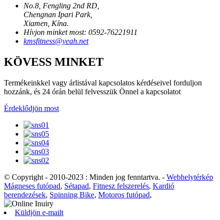
No.8, Fengling 2nd RD,
Chengnan Ipari Park,
Xiamen, Kína.
Hívjon minket most: 0592-76221911
kmsfitness@yeah.net
KÖVESS MINKET
Termékeinkkel vagy árlistával kapcsolatos kérdéseivel forduljon
hozzánk, és 24 órán belül felvesszük Önnel a kapcsolatot
Érdeklődjön most
© Copyright - 2010-2023 : Minden jog fenntartva.
-
Webhelytérkép
Mágneses futópad
,
Sétapad
,
Fitnesz felszerelés
,
Kardió
berendezések
,
Spinning Bike
,
Motoros futópad
,
Küldjön e-mailt