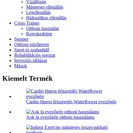
Vízállóság
Mágneses ellenállás
Légellenállás
Hidraulikus ellenállás
Cross Trainer
Otthoni használat
Kereskedelmi
Stepper
Otthoni edzőterem
Sport és szabadidő
Rehabilitációs sorozat
Inverziós táblázat
Mások
Kiemelt Termék
Cardio fitness felszerelés WaterRower evezőgép
Aok fa evezőgép otthoni használatra