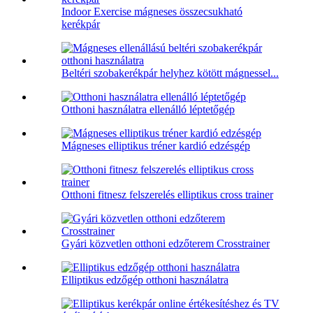
Indoor Exercise mágneses összecsukható
kerékpár
Beltéri szobakerékpár helyhez kötött mágnessel...
Otthoni használatra ellenálló léptetőgép
Mágneses elliptikus tréner kardió edzésgép
Otthoni fitnesz felszerelés elliptikus cross trainer
Gyári közvetlen otthoni edzőterem Crosstrainer
Elliptikus edzőgép otthoni használatra