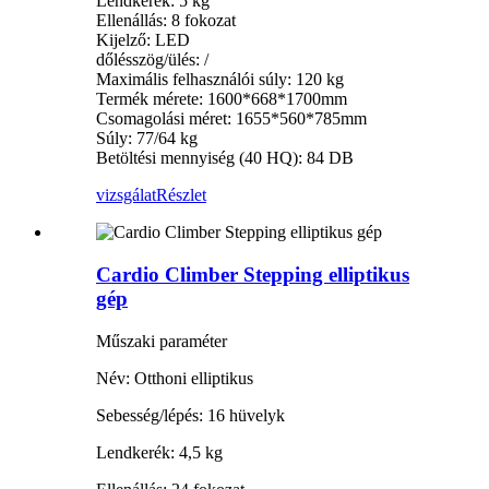
Lendkerék: 5 kg
Ellenállás: 8 fokozat
Kijelző: LED
dőlésszög/ülés: /
Maximális felhasználói súly: 120 kg
Termék mérete: 1600*668*1700mm
Csomagolási méret: 1655*560*785mm
Súly: 77/64 kg
Betöltési mennyiség (40 HQ): 84 DB
vizsgálat
Részlet
Cardio Climber Stepping elliptikus
gép
Műszaki paraméter
Név: Otthoni elliptikus
Sebesség/lépés: 16 hüvelyk
Lendkerék: 4,5 kg