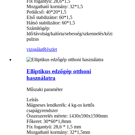
Fix fogantyú: 28,6*1,5
Mozgatható kormány: 32*1,5
Pedálcső: 40*20*1,5
Első stabilizátor: 60*1,5
Hátsó stabilizátor: 60*1,5
Számítógép:
Idő/távolság/kalória/sebesség/szkennelés/kézi
pulzus
vizsgálat
Részlet
Elliptikus edzőgép otthoni
használatra
Műszaki paraméter
Leírás
Mágneses lendkerék: 4 kg-os kettős
csapágyrendszer
Összeszerelés mérete: 1430x590x1590mm
Főkeret: 30*60*1,8mm
Fix fogantyú: 28,6 * 1,5 mm
Mozgatható kormány: 32*1,5mm