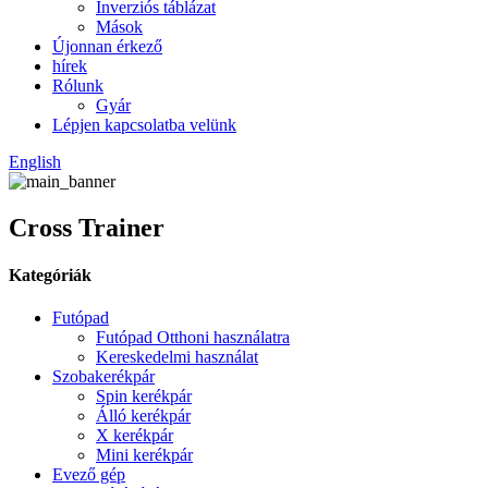
Inverziós táblázat
Mások
Újonnan érkező
hírek
Rólunk
Gyár
Lépjen kapcsolatba velünk
English
Cross Trainer
Kategóriák
Futópad
Futópad Otthoni használatra
Kereskedelmi használat
Szobakerékpár
Spin kerékpár
Álló kerékpár
X kerékpár
Mini kerékpár
Evező gép