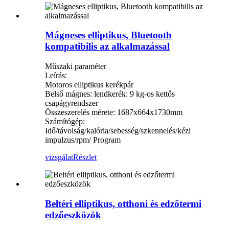
Mágneses elliptikus, Bluetooth
kompatibilis az alkalmazással
Műszaki paraméter
Leírás:
Motoros elliptikus kerékpár
Belső mágnes: lendkerék: 9 kg-os kettős
csapágyrendszer
Összeszerelés mérete: 1687x664x1730mm
Számítógép:
Idő/távolság/kalória/sebesség/szkennelés/kézi
impulzus/rpm/ Program
vizsgálat
Részlet
Beltéri elliptikus, otthoni és edzőtermi
edzőeszközök