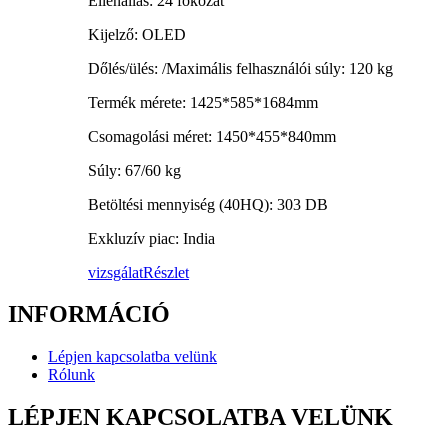
Ellenállás: 24 fokozat
Kijelző: OLED
Dőlés/ülés: /Maximális felhasználói súly: 120 kg
Termék mérete: 1425*585*1684mm
Csomagolási méret: 1450*455*840mm
Súly: 67/60 kg
Betöltési mennyiség (40HQ): 303 DB
Exkluzív piac: India
vizsgálat
Részlet
INFORMÁCIÓ
Lépjen kapcsolatba velünk
Rólunk
LÉPJEN KAPCSOLATBA VELÜNK