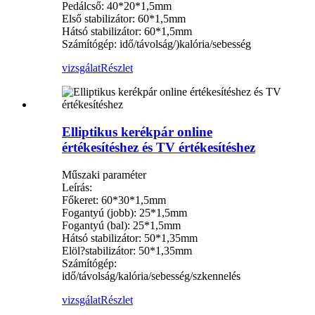
Pedálcső: 40*20*1,5mm
Első stabilizátor: 60*1,5mm
Hátsó stabilizátor: 60*1,5mm
Számítógép: idő/távolság/)kalória/sebesség
vizsgálat
Részlet
Elliptikus kerékpár online
értékesítéshez és TV értékesítéshez
Műszaki paraméter
Leírás:
Főkeret: 60*30*1,5mm
Fogantyú (jobb): 25*1,5mm
Fogantyú (bal): 25*1,5mm
Hátsó stabilizátor: 50*1,35mm
Elöl?stabilizátor: 50*1,35mm
Számítógép:
idő/távolság/kalória/sebesség/szkennelés
vizsgálat
Részlet