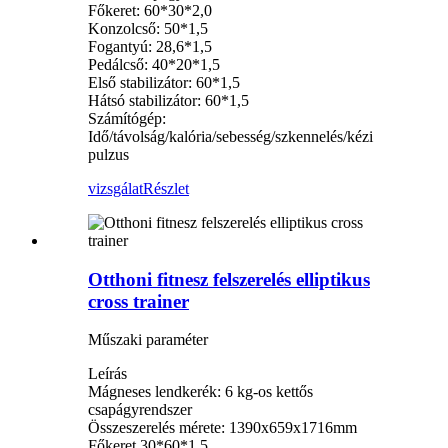
Főkeret: 60*30*2,0
Konzolcső: 50*1,5
Fogantyú: 28,6*1,5
Pedálcső: 40*20*1,5
Első stabilizátor: 60*1,5
Hátsó stabilizátor: 60*1,5
Számítógép:
Idő/távolság/kalória/sebesség/szkennelés/kézi
pulzus
vizsgálat
Részlet
Otthoni fitnesz felszerelés elliptikus
cross trainer
Műszaki paraméter
Leírás
Mágneses lendkerék: 6 kg-os kettős
csapágyrendszer
Összeszerelés mérete: 1390x659x1716mm
Főkeret 30*60*1,5