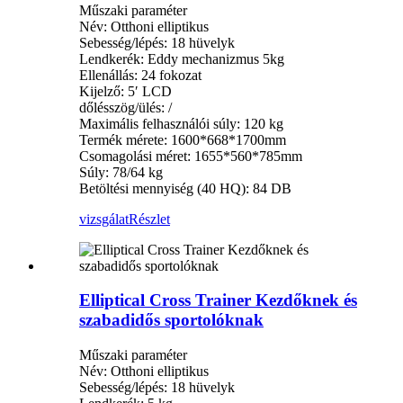
Műszaki paraméter
Név: Otthoni elliptikus
Sebesség/lépés: 18 hüvelyk
Lendkerék: Eddy mechanizmus 5kg
Ellenállás: 24 fokozat
Kijelző: 5′ LCD
dőlésszög/ülés: /
Maximális felhasználói súly: 120 kg
Termék mérete: 1600*668*1700mm
Csomagolási méret: 1655*560*785mm
Súly: 78/64 kg
Betöltési mennyiség (40 HQ): 84 DB
vizsgálat
Részlet
Elliptical Cross Trainer Kezdőknek és
szabadidős sportolóknak
Műszaki paraméter
Név: Otthoni elliptikus
Sebesség/lépés: 18 hüvelyk