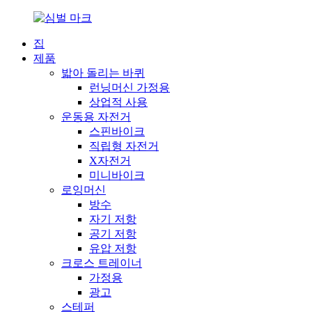
집
제품
밟아 돌리는 바퀴
런닝머신 가정용
상업적 사용
운동용 자전거
스핀바이크
직립형 자전거
X자전거
미니바이크
로잉머신
방수
자기 저항
공기 저항
유압 저항
크로스 트레이너
가정용
광고
스테퍼