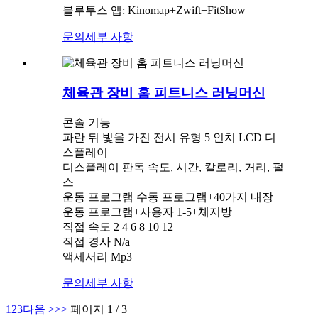
블루투스 앱: Kinomap+Zwift+FitShow
문의
세부 사항
체육관 장비 홈 피트니스 러닝머신
콘솔 기능
파란 뒤 빛을 가진 전시 유형 5 인치 LCD 디
스플레이
디스플레이 판독 속도, 시간, 칼로리, 거리, 펄
스
운동 프로그램 수동 프로그램+40가지 내장
운동 프로그램+사용자 1-5+체지방
직접 속도 2 4 6 8 10 12
직접 경사 N/a
액세서리 Mp3
문의
세부 사항
1
2
3
다음 >
>>
페이지 1 / 3