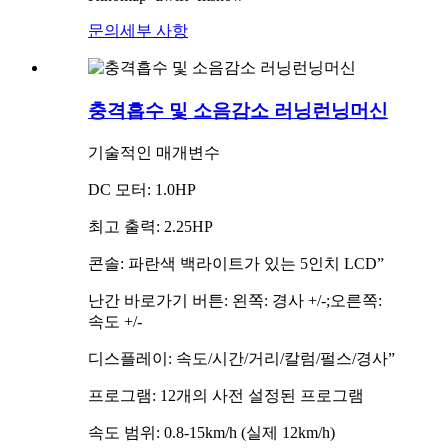
문의
세부 사항
충격흡수 및 소음감소 러닝런닝머신
기술적인 매개변수
DC 모터: 1.0HP
최고 출력: 2.25HP
콘솔: 파란색 백라이트가 있는 5인치 LCD”
난간 바로가기 버튼: 왼쪽: 경사 +/-;오른쪽:
속도 +/-
디스플레이: 속도/시간/거리/칼럼/펄스/경사”
프로그램: 12개의 사전 설정된 프로그램
속도 범위: 0.8-15km/h (실제 12km/h)