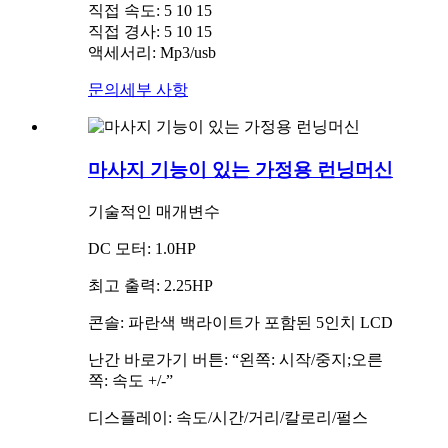
직접 속도: 5 10 15
직접 경사: 5 10 15
액세서리: Mp3/usb
문의
세부 사항
마사지 기능이 있는 가정용 런닝머신
기술적인 매개변수
DC 모터: 1.0HP
최고 출력: 2.25HP
콘솔: 파란색 백라이트가 포함된 5인치 LCD
난간 바로가기 버튼: “왼쪽: 시작/중지;오른
쪽: 속도 +/-”
디스플레이: 속도/시간/거리/칼로리/펄스