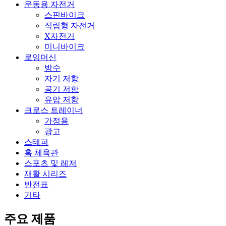
운동용 자전거
스핀바이크
직립형 자전거
X자전거
미니바이크
로잉머신
방수
자기 저항
공기 저항
유압 저항
크로스 트레이너
가정용
광고
스테퍼
홈 체육관
스포츠 및 레저
재활 시리즈
반전표
기타
주요 제품