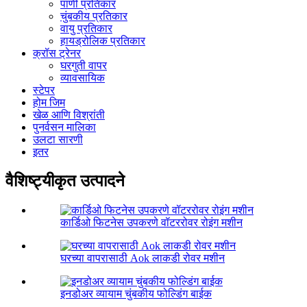
पाणी प्रतिकार
चुंबकीय प्रतिकार
वायु प्रतिकार
हायड्रोलिक प्रतिकार
क्रॉस ट्रेनर
घरगुती वापर
व्यावसायिक
स्टेपर
होम जिम
खेळ आणि विश्रांती
पुनर्वसन मालिका
उलटा सारणी
इतर
वैशिष्ट्यीकृत उत्पादने
कार्डिओ फिटनेस उपकरणे वॉटररोवर रोइंग मशीन
घरच्या वापरासाठी Aok लाकडी रोवर मशीन
इनडोअर व्यायाम चुंबकीय फोल्डिंग बाईक