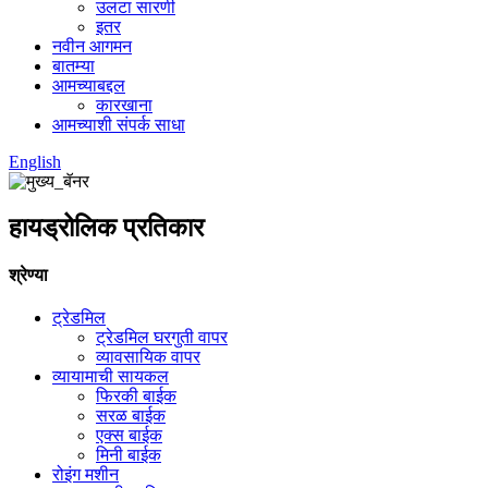
उलटा सारणी
इतर
नवीन आगमन
बातम्या
आमच्याबद्दल
कारखाना
आमच्याशी संपर्क साधा
English
हायड्रोलिक प्रतिकार
श्रेण्या
ट्रेडमिल
ट्रेडमिल घरगुती वापर
व्यावसायिक वापर
व्यायामाची सायकल
फिरकी बाईक
सरळ बाईक
एक्स बाईक
मिनी बाईक
रोइंग मशीन