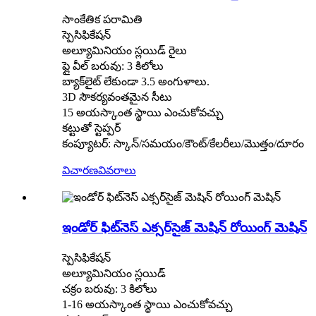
సాంకేతిక పరామితి
స్పెసిఫికేషన్
అల్యూమినియం స్లయిడ్ రైలు
ఫ్లై వీల్ బరువు: 3 కిలోలు
బ్యాక్‌లైట్ లేకుండా 3.5 అంగుళాలు.
3D సౌకర్యవంతమైన సీటు
15 అయస్కాంత స్థాయి ఎంచుకోవచ్చు
కట్టుతో స్టెప్పర్
కంప్యూటర్: స్కాన్/సమయం/కౌంట్/కేలరీలు/మొత్తం/దూరం
విచారణ
వివరాలు
ఇండోర్ ఫిట్‌నెస్ ఎక్సర్‌సైజ్ మెషిన్ రోయింగ్ మెషిన్
స్పెసిఫికేషన్
అల్యూమినియం స్లయిడ్
చక్రం బరువు: 3 కిలోలు
1-16 అయస్కాంత స్థాయి ఎంచుకోవచ్చు