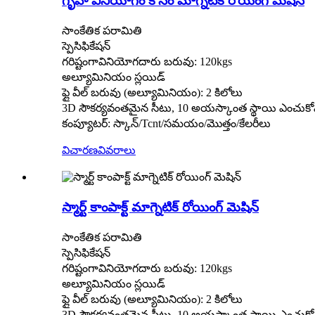
గృహ వినియోగం కోసం మాగ్నెటిక్ రోయింగ్ మెషిన్
సాంకేతిక పరామితి
స్పెసిఫికేషన్
గరిష్టంగావినియోగదారు బరువు: 120kgs
అల్యూమినియం స్లయిడ్
ఫ్లై వీల్ బరువు (అల్యూమినియం): 2 కిలోలు
3D సౌకర్యవంతమైన సీటు, 10 అయస్కాంత స్థాయి ఎంచుకోవచ్
కంప్యూటర్: స్కాన్/Tcnt/సమయం/మొత్తం/కేలరీలు
విచారణ
వివరాలు
స్మార్ట్ కాంపాక్ట్ మాగ్నెటిక్ రోయింగ్ మెషిన్
సాంకేతిక పరామితి
స్పెసిఫికేషన్
గరిష్టంగావినియోగదారు బరువు: 120kgs
అల్యూమినియం స్లయిడ్
ఫ్లై వీల్ బరువు (అల్యూమినియం): 2 కిలోలు
3D సౌకర్యవంతమైన సీటు, 10 అయస్కాంత స్థాయి ఎంచుకోవచ్