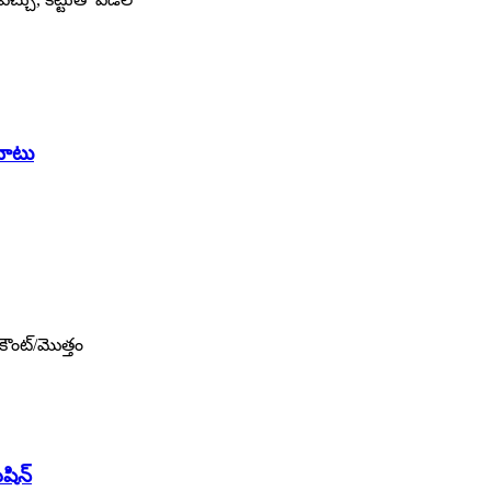
ుబాటు
కౌంట్/మొత్తం
షిన్