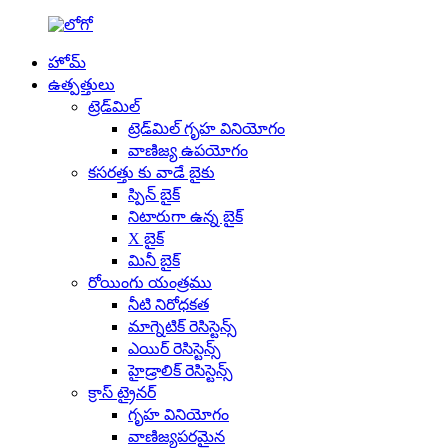
హోమ్
ఉత్పత్తులు
ట్రెడ్‌మిల్
ట్రెడ్‌మిల్ గృహ వినియోగం
వాణిజ్య ఉపయోగం
కసరత్తు కు వాడే బైకు
స్పిన్ బైక్
నిటారుగా ఉన్న బైక్
X బైక్
మినీ బైక్
రోయింగు యంత్రము
నీటి నిరోధకత
మాగ్నెటిక్ రెసిస్టెన్స్
ఎయిర్ రెసిస్టెన్స్
హైడ్రాలిక్ రెసిస్టెన్స్
క్రాస్ ట్రైనర్
గృహ వినియోగం
వాణిజ్యపరమైన