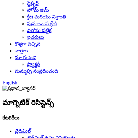
స్టెప్పర్
హోమ్ జిమ్
క్రీడ మరియు విశ్రాంతి
పునరావాస శ్రేణి
విలోమ పట్టిక
ఇతరులు
కొత్తగా వచ్చిన
వార్తలు
మా గురించి
ఫ్యాక్టరీ
మమ్మల్ని సంప్రదించండి
English
మాగ్నెటిక్ రెసిస్టెన్స్
కేటగిరీలు
ట్రెడ్‌మిల్
ట్రెడ్‌మిల్ గృహ వినియోగం