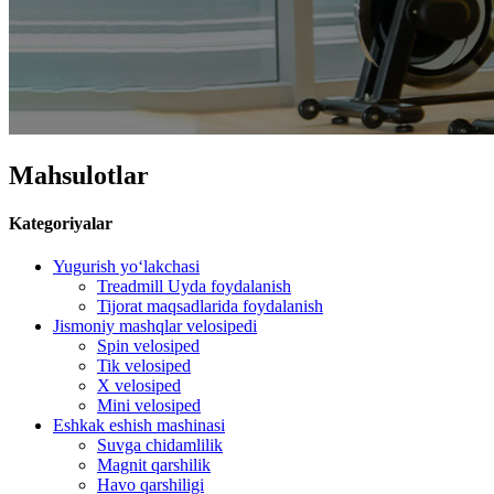
Mahsulotlar
Kategoriyalar
Yugurish yo‘lakchasi
Treadmill Uyda foydalanish
Tijorat maqsadlarida foydalanish
Jismoniy mashqlar velosipedi
Spin velosiped
Tik velosiped
X velosiped
Mini velosiped
Eshkak eshish mashinasi
Suvga chidamlilik
Magnit qarshilik
Havo qarshiligi