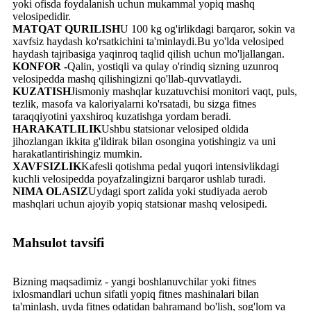
yoki ofisda foydalanish uchun mukammal yopiq mashq
velosipedidir.
MATQAT QURILISH
U 100 kg og'irlikdagi barqaror, sokin va
xavfsiz haydash ko'rsatkichini ta'minlaydi.Bu yo'lda velosiped
haydash tajribasiga yaqinroq taqlid qilish uchun mo'ljallangan.
KONFOR -
Qalin, yostiqli va qulay o'rindiq sizning uzunroq
velosipedda mashq qilishingizni qo'llab-quvvatlaydi.
KUZATISH
Jismoniy mashqlar kuzatuvchisi monitori vaqt, puls,
tezlik, masofa va kaloriyalarni ko'rsatadi, bu sizga fitnes
taraqqiyotini yaxshiroq kuzatishga yordam beradi.
HARAKATLILIK
Ushbu statsionar velosiped oldida
jihozlangan ikkita g'ildirak bilan osongina yotishingiz va uni
harakatlantirishingiz mumkin.
XAVFSIZLIK
Kafesli qotishma pedal yuqori intensivlikdagi
kuchli velosipedda poyafzalingizni barqaror ushlab turadi.
NIMA OLASIZ
Uydagi sport zalida yoki studiyada aerob
mashqlari uchun ajoyib yopiq statsionar mashq velosipedi.
Mahsulot tavsifi
Bizning maqsadimiz - yangi boshlanuvchilar yoki fitnes
ixlosmandlari uchun sifatli yopiq fitnes mashinalari bilan
ta'minlash, uyda fitnes odatidan bahramand bo'lish, sog'lom va