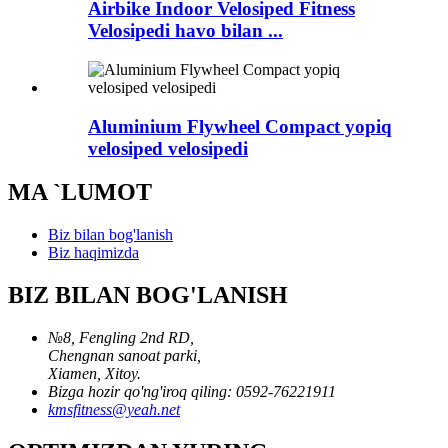
Airbike Indoor Velosiped Fitness
Velosipedi havo bilan ...
Aluminium Flywheel Compact yopiq
velosiped velosipedi
MA `LUMOT
Biz bilan bog'lanish
Biz haqimizda
BIZ BILAN BOG'LANISH
№8, Fengling 2nd RD,
Chengnan sanoat parki,
Xiamen, Xitoy.
Bizga hozir qo'ng'iroq qiling: 0592-76221911
kmsfitness@yeah.net