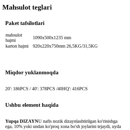
Mahsulot teglari
Paket tafsilotlari
mahsulot
1090x500x1235 mm
hajmi
karton hajmi
920x220x750mm 26,5KG/31,5KG
Miqdor yuklanmoqda
20': 186PCS / 40': 378PCS /40HQ': 416PCS
Ushbu element haqida
Yupqa DIZAYN
U nafis nozik dizaynlashtirilgan ko'rinishga
ega, 10% yoki undan ko'proq xona bo'sh joylarini tejaydi, uyda