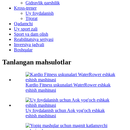
Gidravlik qarshilik
Kross-trener
Uy foydalanish
Tijorat
Qadamchi
Uy sport zali
Sport va dam olish
Reabilitatsiya seriyasi
Inversiya jadvali
Boshqalar
Tanlangan mahsulotlar
Kardio Fitness uskunalari WaterRower eshkak
eshish mashinasi
Uy foydalanish uchun Aok yog'och eshkak
eshish mashinasi