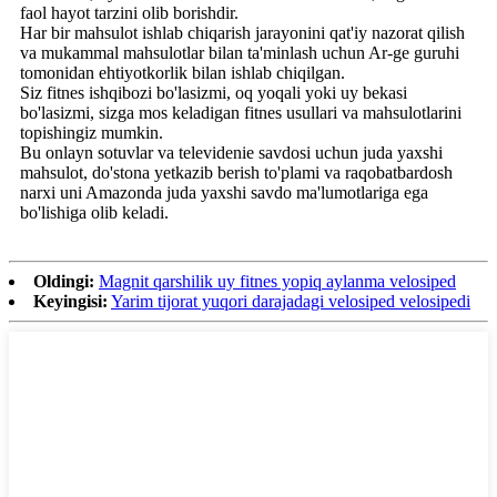
faol hayot tarzini olib borishdir.
Har bir mahsulot ishlab chiqarish jarayonini qat'iy nazorat qilish
va mukammal mahsulotlar bilan ta'minlash uchun Ar-ge guruhi
tomonidan ehtiyotkorlik bilan ishlab chiqilgan.
Siz fitnes ishqibozi bo'lasizmi, oq yoqali yoki uy bekasi
bo'lasizmi, sizga mos keladigan fitnes usullari va mahsulotlarini
topishingiz mumkin.
Bu onlayn sotuvlar va televidenie savdosi uchun juda yaxshi
mahsulot, do'stona yetkazib berish to'plami va raqobatbardosh
narxi uni Amazonda juda yaxshi savdo ma'lumotlariga ega
bo'lishiga olib keladi.
Oldingi:
Magnit qarshilik uy fitnes yopiq aylanma velosiped
Keyingisi:
Yarim tijorat yuqori darajadagi velosiped velosipedi