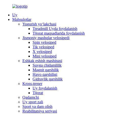
Uy
Mahsulotlar
Yugurish yo‘lakchasi
Treadmill Uyda foydalanish
Tijorat maqsadlarida foydalanish
Jismoniy mashqlar velosipedi
Spin velosiped
Tik velosiped
X velosiped
Mini velosiped
Eshkak eshish mashinasi
Suvga chidamlilik
Magnit qarshilik
Havo qarshiligi
Gidravlik qarshilik
Kross-trener
Uy foydalanish
Tijorat
Qadamchi
Uy sport zali
Sport va dam olish
Reabilitatsiya seriyasi