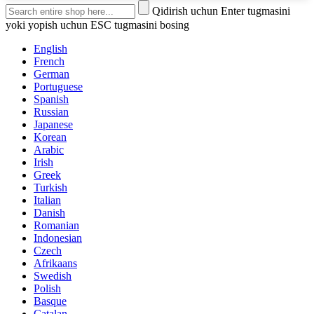
Qidirish uchun Enter tugmasini
yoki yopish uchun ESC tugmasini bosing
English
French
German
Portuguese
Spanish
Russian
Japanese
Korean
Arabic
Irish
Greek
Turkish
Italian
Danish
Romanian
Indonesian
Czech
Afrikaans
Swedish
Polish
Basque
Catalan