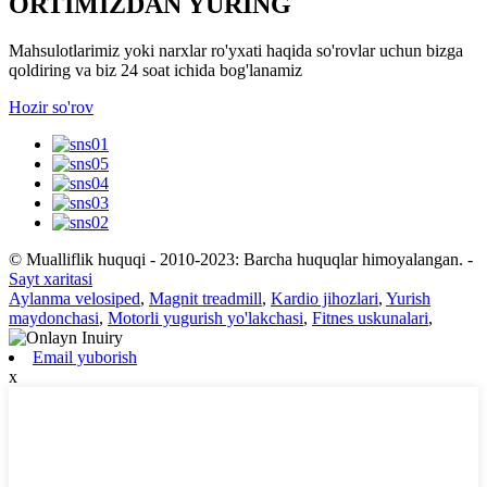
ORTIMIZDAN YURING
Mahsulotlarimiz yoki narxlar ro'yxati haqida so'rovlar uchun bizga
qoldiring va biz 24 soat ichida bog'lanamiz
Hozir so'rov
© Mualliflik huquqi - 2010-2023: Barcha huquqlar himoyalangan.
-
Sayt xaritasi
Aylanma velosiped
,
Magnit treadmill
,
Kardio jihozlari
,
Yurish
maydonchasi
,
Motorli yugurish yo'lakchasi
,
Fitnes uskunalari
,
Email yuborish
x