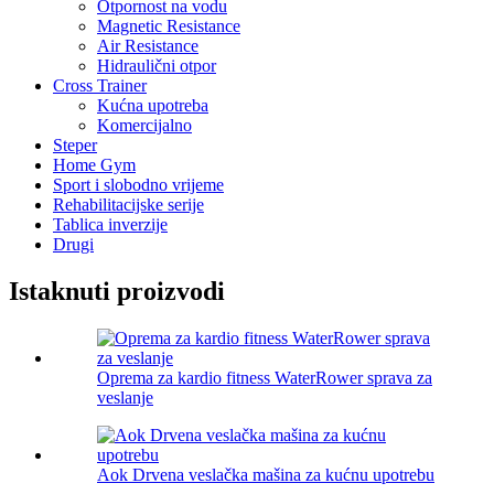
Otpornost na vodu
Magnetic Resistance
Air Resistance
Hidraulični otpor
Cross Trainer
Kućna upotreba
Komercijalno
Steper
Home Gym
Sport i slobodno vrijeme
Rehabilitacijske serije
Tablica inverzije
Drugi
Istaknuti proizvodi
Oprema za kardio fitness WaterRower sprava za
veslanje
Aok Drvena veslačka mašina za kućnu upotrebu