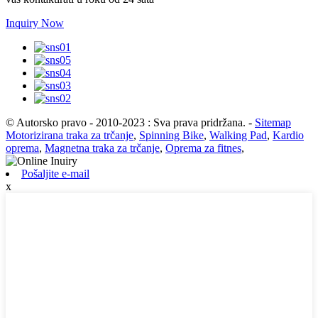
Inquiry Now
© Autorsko pravo - 2010-2023 : Sva prava pridržana.
-
Sitemap
Motorizirana traka za trčanje
,
Spinning Bike
,
Walking Pad
,
Kardio
oprema
,
Magnetna traka za trčanje
,
Oprema za fitnes
,
Pošaljite e-mail
x