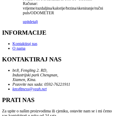
Računar:
vrijeme/razdaljina/kalorije/brzina/skeniranje/ručni
puls/ODOMETER
upit
detalj
INFORMACIJE
Kontaktiraj nas
O nama
KONTAKTIRAJ NAS
br.8, Fengling 2. RD,
Industrijski park Chengnan,
Xiamen, Kina.
Pozovite nas sada: 0592-76221911
kmsfitness@yeah.net
PRATI NAS
Za upite o našim proizvodima ili cjeniku, ostavite nam se i mi ćemo
vas kontaktirati u roku od 24 sata