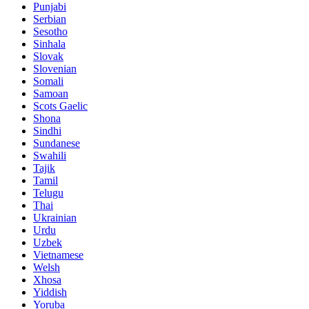
Punjabi
Serbian
Sesotho
Sinhala
Slovak
Slovenian
Somali
Samoan
Scots Gaelic
Shona
Sindhi
Sundanese
Swahili
Tajik
Tamil
Telugu
Thai
Ukrainian
Urdu
Uzbek
Vietnamese
Welsh
Xhosa
Yiddish
Yoruba