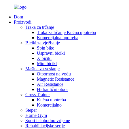
Dom
Proizvodi
Traka za trčanje
Traka za trčanje Kućna upotreba
Komercijalna upotreba
Bicikl za vježbanje
Spin bike
Uspravni bicikl
X bicikl
Mini bicikl
Mašina za veslanje
Otpornost na vodu
Magnetic Resistance
Air Resistance
Hidraulični otpor
Cross Trainer
Kućna upotreba
Komercijalno
Steper
Home Gym
Sport i slobodno vrijeme
Rehabilitacijske serije