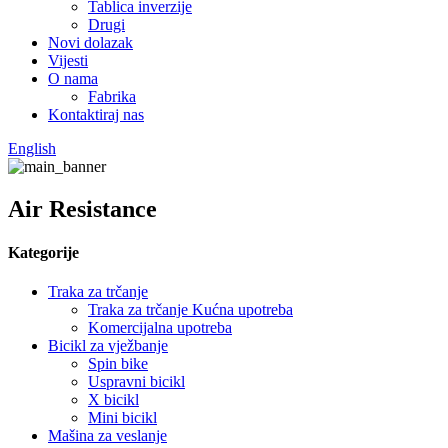
Tablica inverzije
Drugi
Novi dolazak
Vijesti
O nama
Fabrika
Kontaktiraj nas
English
Air Resistance
Kategorije
Traka za trčanje
Traka za trčanje Kućna upotreba
Komercijalna upotreba
Bicikl za vježbanje
Spin bike
Uspravni bicikl
X bicikl
Mini bicikl
Mašina za veslanje