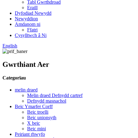
Tabl Gwrthdroad
Eraill
Dyfodiad Newydd
Newyddion
Amdanom ni
Ffatri
Cysylltwch â Ni
English
Gwrthiant Aer
Categorïau
melin draed
Melin draed Defnydd cartref
Defnydd masnachol
Beic Ymarfer Corff
Beic troelli
Beic unionsyth
X beic
Beic mini
Peiriant rhwyfo