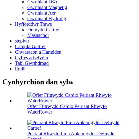
Gwrthiant Dŵr
Gwrthiant Magnetig
Gwrthiant Aer
Gwrthiant Hydrolig
Hyfforddwr Traws
Defnydd Cartref
Masnachol
stepiwr
Campfa Gartref
Chwaraeon a Hamdden
Cyfres adsefydlu
Tabl Gwrthdroad
Eraill
Cynhyrchion dan sylw
Offer Ffitrwydd Cardio Peiriant Rhwyfo
WaterRower
Peiriant Rhwyfo Pren Aok ar gyfer Defnydd