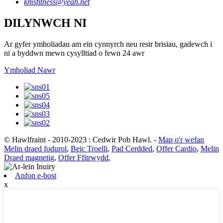
kmsfitness@yeah.net
DILYNWCH NI
Ar gyfer ymholiadau am ein cynnyrch neu restr brisiau, gadewch i
ni a byddwn mewn cysylltiad o fewn 24 awr
Ymholiad Nawr
© Hawlfraint - 2010-2023 : Cedwir Pob Hawl.
-
Map o'r wefan
Melin draed fodurol
,
Beic Troelli
,
Pad Cerdded
,
Offer Cardio
,
Melin
Draed magnetig
,
Offer Ffitrwydd
,
Anfon e-bost
x