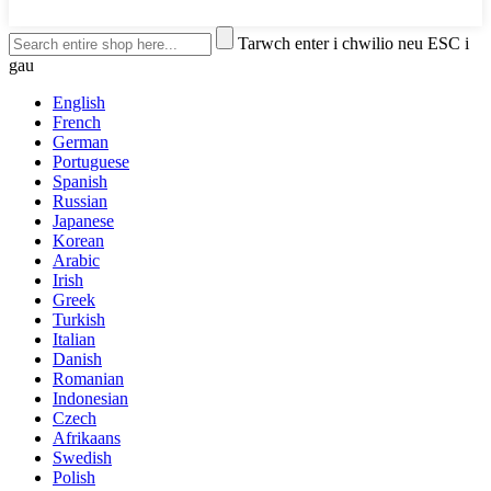
Tarwch enter i chwilio neu ESC i
gau
English
French
German
Portuguese
Spanish
Russian
Japanese
Korean
Arabic
Irish
Greek
Turkish
Italian
Danish
Romanian
Indonesian
Czech
Afrikaans
Swedish
Polish