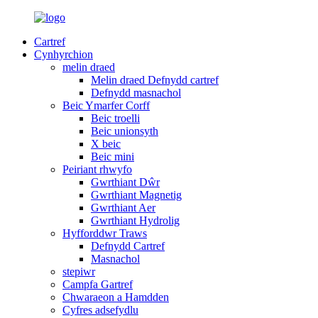
Cartref
Cynhyrchion
melin draed
Melin draed Defnydd cartref
Defnydd masnachol
Beic Ymarfer Corff
Beic troelli
Beic unionsyth
X beic
Beic mini
Peiriant rhwyfo
Gwrthiant Dŵr
Gwrthiant Magnetig
Gwrthiant Aer
Gwrthiant Hydrolig
Hyfforddwr Traws
Defnydd Cartref
Masnachol
stepiwr
Campfa Gartref
Chwaraeon a Hamdden
Cyfres adsefydlu