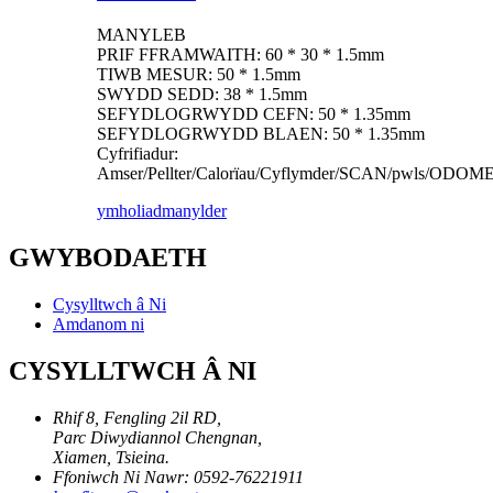
MANYLEB
PRIF FFRAMWAITH: 60 * 30 * 1.5mm
TIWB MESUR: 50 * 1.5mm
SWYDD SEDD: 38 * 1.5mm
SEFYDLOGRWYDD CEFN: 50 * 1.35mm
SEFYDLOGRWYDD BLAEN: 50 * 1.35mm
Cyfrifiadur:
Amser/Pellter/Calorïau/Cyflymder/SCAN/pwls/ODO
ymholiad
manylder
GWYBODAETH
Cysylltwch â Ni
Amdanom ni
CYSYLLTWCH Â NI
Rhif 8, Fengling 2il RD,
Parc Diwydiannol Chengnan,
Xiamen, Tsieina.
Ffoniwch Ni Nawr: 0592-76221911