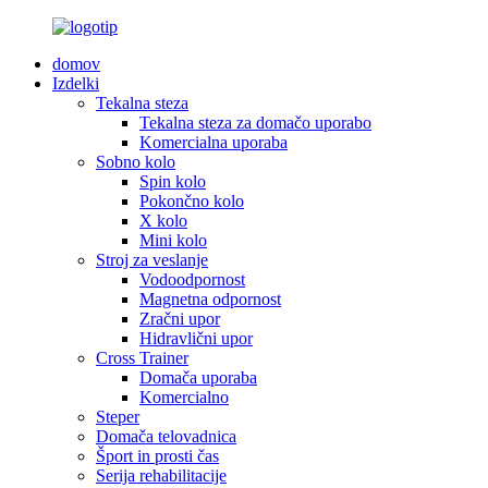
domov
Izdelki
Tekalna steza
Tekalna steza za domačo uporabo
Komercialna uporaba
Sobno kolo
Spin kolo
Pokončno kolo
X kolo
Mini kolo
Stroj za veslanje
Vodoodpornost
Magnetna odpornost
Zračni upor
Hidravlični upor
Cross Trainer
Domača uporaba
Komercialno
Steper
Domača telovadnica
Šport in prosti čas
Serija rehabilitacije