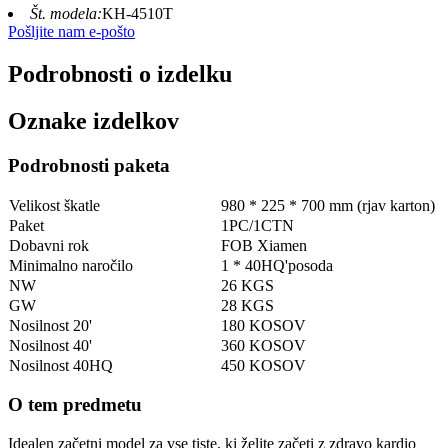
Št. modela:
KH-4510T
Pošljite nam e-pošto
Podrobnosti o izdelku
Oznake izdelkov
Podrobnosti paketa
Velikost škatle
980 * 225 * 700 mm (rjav karton)
Paket
1PC/1CTN
Dobavni rok
FOB Xiamen
Minimalno naročilo
1 * 40HQ'posoda
NW
26 KGS
GW
28 KGS
Nosilnost 20'
180 KOSOV
Nosilnost 40'
360 KOSOV
Nosilnost 40HQ
450 KOSOV
O tem predmetu
Idealen začetni model za vse tiste, ki želite začeti z zdravo kardio