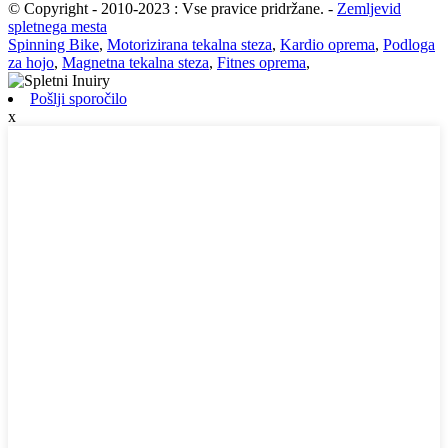
© Copyright - 2010-2023 : Vse pravice pridržane.
-
Zemljevid
spletnega mesta
Spinning Bike
,
Motorizirana tekalna steza
,
Kardio oprema
,
Podloga
za hojo
,
Magnetna tekalna steza
,
Fitnes oprema
,
Pošlji sporočilo
x