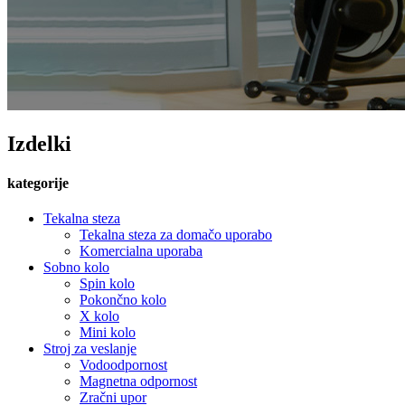
Izdelki
kategorije
Tekalna steza
Tekalna steza za domačo uporabo
Komercialna uporaba
Sobno kolo
Spin kolo
Pokončno kolo
X kolo
Mini kolo
Stroj za veslanje
Vodoodpornost
Magnetna odpornost
Zračni upor