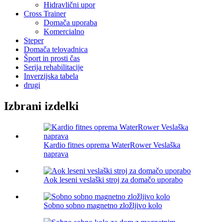
Hidravlični upor
Cross Trainer
Domača uporaba
Komercialno
Steper
Domača telovadnica
Šport in prosti čas
Serija rehabilitacije
Inverzijska tabela
drugi
Izbrani izdelki
Kardio fitnes oprema WaterRower Veslaška
naprava
Aok leseni veslaški stroj za domačo uporabo
Sobno sobno magnetno zložljivo kolo