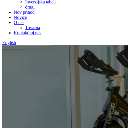
Inverzijska tabela
drugi
Nov prihod
Novice
O nas
Tovarna
Kontaktiraj nas
English