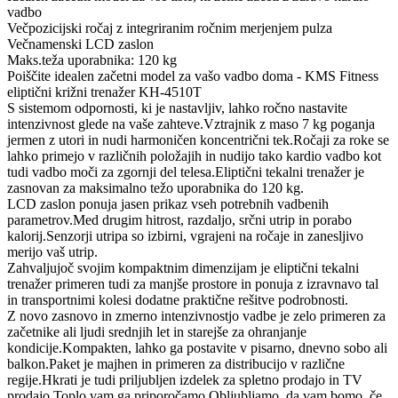
vadbo
Večpozicijski ročaj z integriranim ročnim merjenjem pulza
Večnamenski LCD zaslon
Maks.teža uporabnika: 120 kg
Poiščite idealen začetni model za vašo vadbo doma - KMS Fitness
eliptični križni trenažer KH-4510T
S sistemom odpornosti, ki je nastavljiv, lahko ročno nastavite
intenzivnost glede na vaše zahteve.Vztrajnik z maso 7 kg poganja
jermen z utori in nudi harmoničen koncentrični tek.Ročaji za roke se
lahko primejo v različnih položajih in nudijo tako kardio vadbo kot
tudi vadbo moči za zgornji del telesa.Eliptični tekalni trenažer je
zasnovan za maksimalno težo uporabnika do 120 kg.
LCD zaslon ponuja jasen prikaz vseh potrebnih vadbenih
parametrov.Med drugim hitrost, razdaljo, srčni utrip in porabo
kalorij.Senzorji utripa so izbirni, vgrajeni na ročaje in zanesljivo
merijo vaš utrip.
Zahvaljujoč svojim kompaktnim dimenzijam je eliptični tekalni
trenažer primeren tudi za manjše prostore in ponuja z izravnavo tal
in transportnimi kolesi dodatne praktične rešitve podrobnosti.
Z novo zasnovo in zmerno intenzivnostjo vadbe je zelo primeren za
začetnike ali ljudi srednjih let in starejše za ohranjanje
kondicije.Kompakten, lahko ga postavite v pisarno, dnevno sobo ali
balkon.Paket je majhen in primeren za distribucijo v različne
regije.Hkrati je tudi priljubljen izdelek za spletno prodajo in TV
prodajo.Toplo vam ga priporočamo.Obljubljamo, da vam bomo, če