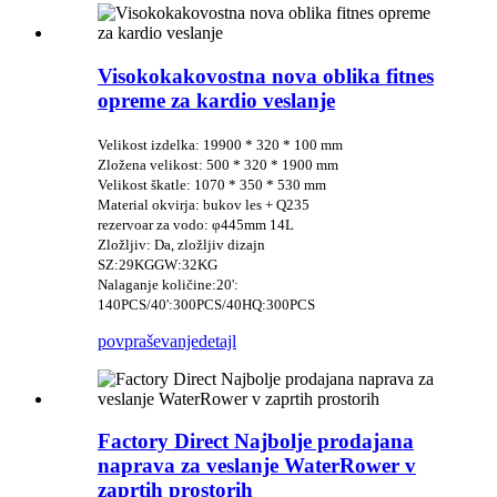
Visokokakovostna nova oblika fitnes
opreme za kardio veslanje
Velikost izdelka: 19900 * 320 * 100 mm
Zložena velikost: 500 * 320 * 1900 mm
Velikost škatle: 1070 * 350 * 530 mm
Material okvirja: bukov les + Q235
rezervoar za vodo: φ445mm 14L
Zložljiv: Da, zložljiv dizajn
SZ:29
KG
GW:
32
KG
Nalaganje količine:
20':
140PCS/40':300PCS/40HQ:300PCS
povpraševanje
detajl
Factory Direct Najbolje prodajana
naprava za veslanje WaterRower v
zaprtih prostorih