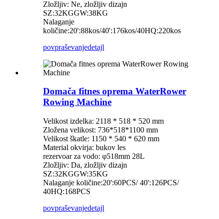
Zložljiv: Ne, zložljiv dizajn
SZ:
32
KG
GW:
38
KG
Nalaganje
količine:
20':88kos/40':176kos/40HQ:220kos
povpraševanje
detajl
Domača fitnes oprema WaterRower
Rowing Machine
Velikost izdelka: 2118 * 518 * 520 mm
Zložena velikost: 736*518*1100 mm
Velikost škatle: 1150 * 540 * 620 mm
Material okvirja: bukov les
rezervoar za vodo: φ518mm 28L
Zložljiv: Da, zložljiv dizajn
SZ:32
KG
GW:
35
KG
Nalaganje količine:
20':60PCS/ 40':126PCS/
40HQ:168PCS
povpraševanje
detajl