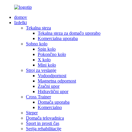
domov
Izdelki
Tekalna steza
Tekalna steza za domačo uporabo
Komercialna uporaba
Sobno kolo
Spin kolo
Pokončno kolo
X kolo
Mini kolo
Stroj za veslanje
Vodoodpornost
Magnetna odpornost
Zračni upor
Hidravlični upor
Cross Trainer
Domača uporaba
Komercialno
Steper
Domača telovadnica
Šport in prosti čas
Serija rehabilitacije