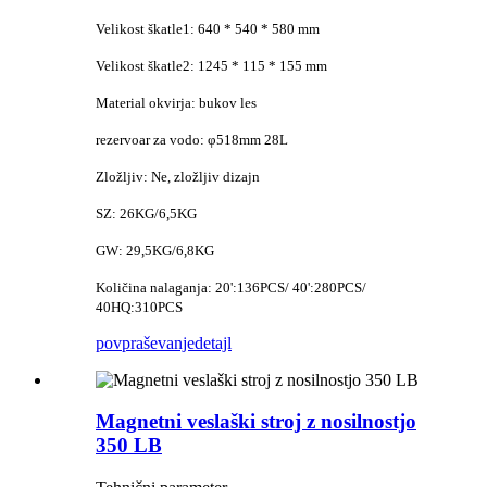
Velikost škatle1: 640 * 540 * 580 mm
Velikost škatle2: 1245 * 115 * 155 mm
Material okvirja: bukov les
rezervoar za vodo: φ518mm 28L
Zložljiv: Ne, zložljiv dizajn
SZ: 26KG/6,5KG
GW: 29,5KG/6,8KG
Količina nalaganja: 20':136PCS/ 40':280PCS/
40HQ:310PCS
povpraševanje
detajl
Magnetni veslaški stroj z nosilnostjo
350 LB