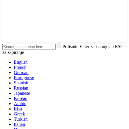
Pritisnite Enter za iskanje ali ESC
za zapiranje
English
French
German
Portuguese
Spanish
Russian
Japanese
Korean
Arabic
Irish
Greek
Turkish
Italian