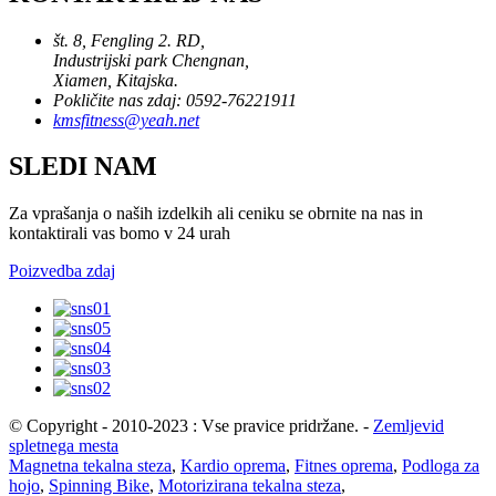
št. 8, Fengling 2. RD,
Industrijski park Chengnan,
Xiamen, Kitajska.
Pokličite nas zdaj: 0592-76221911
kmsfitness@yeah.net
SLEDI NAM
Za vprašanja o naših izdelkih ali ceniku se obrnite na nas in
kontaktirali vas bomo v 24 urah
Poizvedba zdaj
© Copyright - 2010-2023 : Vse pravice pridržane.
-
Zemljevid
spletnega mesta
Magnetna tekalna steza
,
Kardio oprema
,
Fitnes oprema
,
Podloga za
hojo
,
Spinning Bike
,
Motorizirana tekalna steza
,