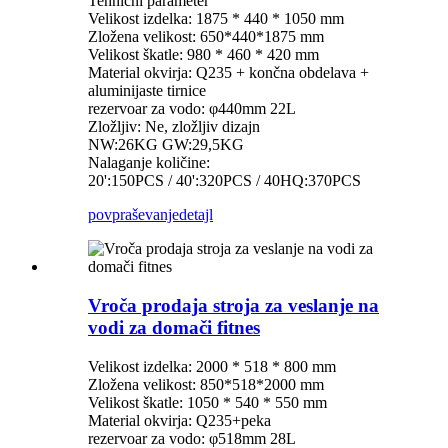
Tehnični parameter
Velikost izdelka: 1875 * 440 * 1050 mm
Zložena velikost: 650*440*1875 mm
Velikost škatle: 980 * 460 * 420 mm
Material okvirja: Q235 + končna obdelava +
aluminijaste tirnice
rezervoar za vodo: φ440mm 22L
Zložljiv: Ne, zložljiv dizajn
NW:26KG GW:29,5KG
Nalaganje količine:
20':150PCS / 40':320PCS / 40HQ:370PCS
povpraševanje
detajl
Vroča prodaja stroja za veslanje na
vodi za domači fitnes
Velikost izdelka: 2000 * 518 * 800 mm
Zložena velikost: 850*518*2000 mm
Velikost škatle: 1050 * 540 * 550 mm
Material okvirja: Q235+peka
rezervoar za vodo: φ518mm 28L