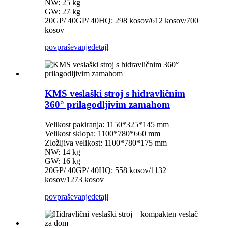
NW: 25 kg
GW: 27 kg
20GP/ 40GP/ 40HQ: 298 kosov/612 kosov/700
kosov
povpraševanje
detajl
KMS veslaški stroj s hidravličnim
360° prilagodljivim zamahom
Velikost pakiranja: 1150*325*145 mm
Velikost sklopa: 1100*780*660 mm
Zložljiva velikost: 1100*780*175 mm
NW: 14 kg
GW: 16 kg
20GP/ 40GP/ 40HQ: 558 kosov/1132
kosov/1273 kosov
povpraševanje
detajl