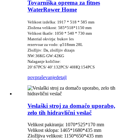
Tovarniška oprema za fitnes
WaterRower Home
Velikost izdelka: 1917 * 518 * 585 mm
Zložena velikost: 585*518*1150 mm
Velikost škatle: 1050 * 540 * 730 mm
Material okvirja: bukov les
rezervoar za vodo: φ518mm 28L
Zložljiv: Da, zložljiv dizajn
NW:36KG GW:42KG
Nalaganje količine:
20':67PCS/ 40':132PCS/ 40HQ:154PCS
povpraševanje
detajl
Veslaški stroj za domačo uporabo,
zelo tih hidravlični veslač
Velikost pakiranja: 1070*525*170 mm
Velikost sklopa: 1465*1680*435 mm
Zložljiva velikost: 1150*650*435 mm