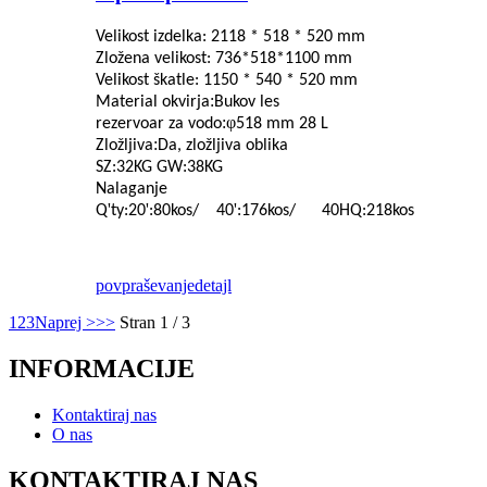
Velikost izdelka: 2118 * 518 * 520 mm
Zložena velikost: 736*518*1100 mm
Velikost škatle: 1150 * 540 * 520 mm
:
Material okvirja
Bukov les
:φ
rezervoar za vodo
518 mm 28 L
:
Zložljiva
Da, zložljiva oblika
SZ:
32
KG GW:
38
KG
Nalaganje
'
'
'
Q
ty:
20
:
80
kos
/
40
:
176
kos
/
40HQ:
218
kos
povpraševanje
detajl
1
2
3
Naprej >
>>
Stran 1 / 3
INFORMACIJE
Kontaktiraj nas
O nas
KONTAKTIRAJ NAS