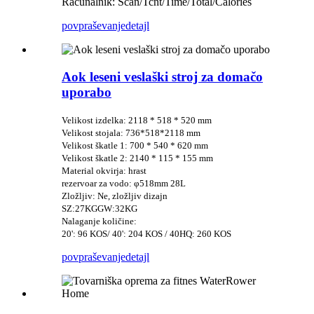
Računalnik: Scan/Tcnt/Time/Total/Calories
povpraševanje
detajl
Aok leseni veslaški stroj za domačo
uporabo
Velikost izdelka: 2118 * 518 * 520 mm
Velikost stojala: 736*518*2118 mm
Velikost škatle 1: 700 * 540 * 620 mm
Velikost škatle 2: 2140 * 115 * 155 mm
Material okvirja: hrast
rezervoar za vodo: φ518mm 28L
Zložljiv: Ne, zložljiv dizajn
SZ:27
KG
GW:
32
KG
Nalaganje količine:
20': 96 KOS/ 40': 204 KOS / 40HQ: 260 KOS
povpraševanje
detajl