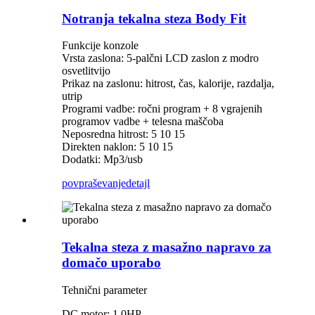
Notranja tekalna steza Body Fit
Funkcije konzole
Vrsta zaslona: 5-palčni LCD zaslon z modro
osvetlitvijo
Prikaz na zaslonu: hitrost, čas, kalorije, razdalja,
utrip
Programi vadbe: ročni program + 8 vgrajenih
programov vadbe + telesna maščoba
Neposredna hitrost: 5 10 15
Direkten naklon: 5 10 15
Dodatki: Mp3/usb
povpraševanje
detajl
Tekalna steza z masažno napravo za
domačo uporabo
Tehnični parameter
DC motor: 1.0HP