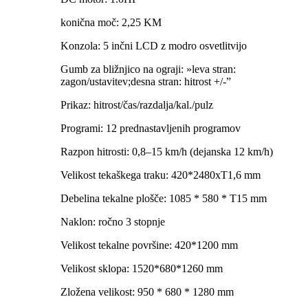
konična moč: 2,25 KM
Konzola: 5 inčni LCD z modro osvetlitvijo
Gumb za bližnjico na ograji: »leva stran:
zagon/ustavitev;desna stran: hitrost +/-”
Prikaz: hitrost/čas/razdalja/kal./pulz
Programi: 12 prednastavljenih programov
Razpon hitrosti: 0,8–15 km/h (dejanska 12 km/h)
Velikost tekaškega traku: 420*2480xT1,6 mm
Debelina tekalne plošče: 1085 * 580 * T15 mm
Naklon: ročno 3 stopnje
Velikost tekalne površine: 420*1200 mm
Velikost sklopa: 1520*680*1260 mm
Zložena velikost: 950 * 680 * 1280 mm