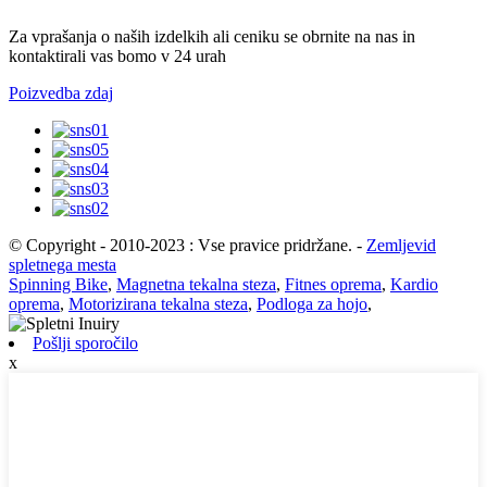
Za vprašanja o naših izdelkih ali ceniku se obrnite na nas in
kontaktirali vas bomo v 24 urah
Poizvedba zdaj
© Copyright - 2010-2023 : Vse pravice pridržane.
-
Zemljevid
spletnega mesta
Spinning Bike
,
Magnetna tekalna steza
,
Fitnes oprema
,
Kardio
oprema
,
Motorizirana tekalna steza
,
Podloga za hojo
,
Pošlji sporočilo
x