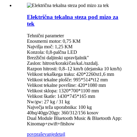
Električna tekalna steza pod mizo za
tek
Tehnični parameter
Enosmerni motor: 0,75 KM
Najvišja moč: 1,25 KM
Konzola: 0,8-palčna LED
Brezžični daljinski upravljalnik"
Zaslon: hitrost/koraki/čas/kal./razdalj.
Razpon hitrosti: 0,8–12 km/h (dejanska 10 km/h)
Velikost tekaškega traku: 420*2260xt1,6 mm
Velikost tekalne plošče: 995*514*t12 mm
Velikost tekalne površine: 420*1080 mm
Velikost sklopa: 1320*700*1100 mm
Velikost škatle: 1430*745*165 mm
Nw/gw: 27 kg / 31 kg
Največja teža uporabnika: 100 kg
40hq/40gp/20gp: 360/312/156 kosov
Dual Module Bluetooth Music & Bluetooth App:
Kinomap+zwift+fitshow
povpraševanje
detajl