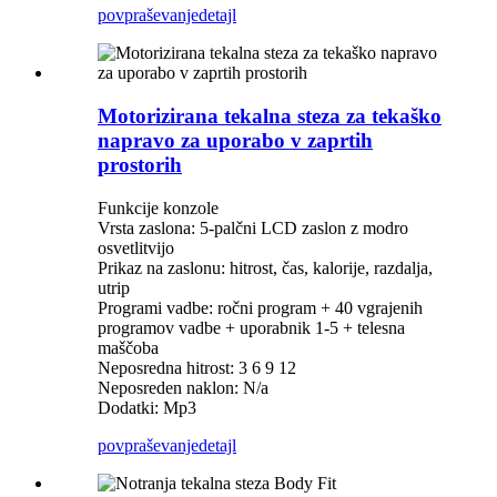
povpraševanje
detajl
Motorizirana tekalna steza za tekaško
napravo za uporabo v zaprtih
prostorih
Funkcije konzole
Vrsta zaslona: 5-palčni LCD zaslon z modro
osvetlitvijo
Prikaz na zaslonu: hitrost, čas, kalorije, razdalja,
utrip
Programi vadbe: ročni program + 40 vgrajenih
programov vadbe + uporabnik 1-5 + telesna
maščoba
Neposredna hitrost: 3 6 9 12
Neposreden naklon: N/a
Dodatki: Mp3
povpraševanje
detajl