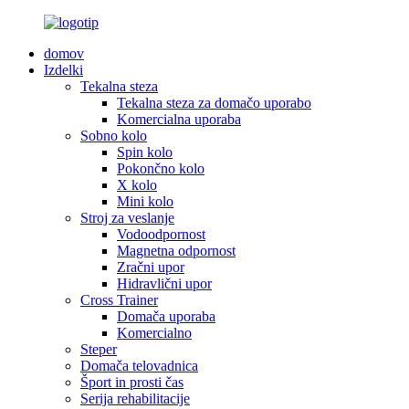
domov
Izdelki
Tekalna steza
Tekalna steza za domačo uporabo
Komercialna uporaba
Sobno kolo
Spin kolo
Pokončno kolo
X kolo
Mini kolo
Stroj za veslanje
Vodoodpornost
Magnetna odpornost
Zračni upor
Hidravlični upor
Cross Trainer
Domača uporaba
Komercialno
Steper
Domača telovadnica
Šport in prosti čas
Serija rehabilitacije