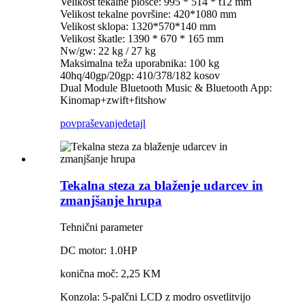
Velikost tekalne plošče: 995 * 514 * t12 mm
Velikost tekalne površine: 420*1080 mm
Velikost sklopa: 1320*570*140 mm
Velikost škatle: 1390 * 670 * 165 mm
Nw/gw: 22 kg / 27 kg
Maksimalna teža uporabnika: 100 kg
40hq/40gp/20gp: 410/378/182 kosov
Dual Module Bluetooth Music & Bluetooth App:
Kinomap+zwift+fitshow
povpraševanje
detajl
Tekalna steza za blaženje udarcev in
zmanjšanje hrupa
Tehnični parameter
DC motor: 1.0HP
konična moč: 2,25 KM
Konzola: 5-palčni LCD z modro osvetlitvijo