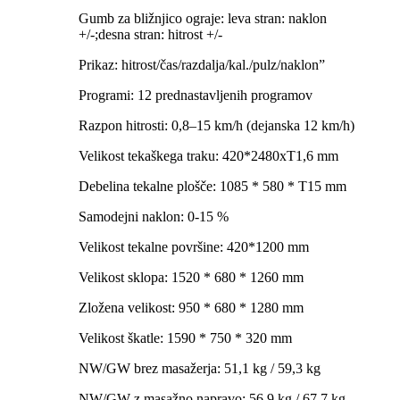
Gumb za bližnjico ograje: leva stran: naklon
+/-;desna stran: hitrost +/-
Prikaz: hitrost/čas/razdalja/kal./pulz/naklon”
Programi: 12 prednastavljenih programov
Razpon hitrosti: 0,8–15 km/h (dejanska 12 km/h)
Velikost tekaškega traku: 420*2480xT1,6 mm
Debelina tekalne plošče: 1085 * 580 * T15 mm
Samodejni naklon: 0-15 %
Velikost tekalne površine: 420*1200 mm
Velikost sklopa: 1520 * 680 * 1260 mm
Zložena velikost: 950 * 680 * 1280 mm
Velikost škatle: 1590 * 750 * 320 mm
NW/GW brez masažerja: 51,1 kg / 59,3 kg
NW/GW z masažno napravo: 56,9 kg / 67,7 kg