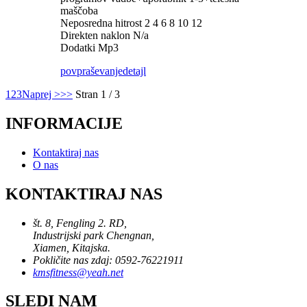
maščoba
Neposredna hitrost 2 4 6 8 10 12
Direkten naklon N/a
Dodatki Mp3
povpraševanje
detajl
1
2
3
Naprej >
>>
Stran 1 / 3
INFORMACIJE
Kontaktiraj nas
O nas
KONTAKTIRAJ NAS
št. 8, Fengling 2. RD,
Industrijski park Chengnan,
Xiamen, Kitajska.
Pokličite nas zdaj: 0592-76221911
kmsfitness@yeah.net
SLEDI NAM