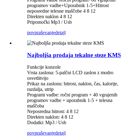
programov vadbe+Uporabnik 1-5+Hitrost
neposredne telesne maščobe 4 8 12
Direkten naklon 4 8 12
Pripomočki Mp3 / Usb
povpraševanje
detajl
Najboljša prodaja tekalne steze KMS
Funkcije konzole
Vrsta zaslona: 5-palčni LCD zaslon z modro
osvetlitvijo
Prikaz na zaslonu: hitrost, naklon, čas, kalorije,
razdalja, utrip
Programi vadbe: ročni program + 40 vgrajenih
programov vadbe + uporabnik 1-5 + telesna
maščoba
Neposredna hitrost: 4 8 12
Direkten naklon: 4 8 12
Dodatki: Mp3 / Usb
povpraševanje
detajl