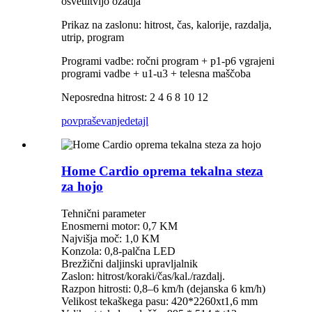
osvetlitvijo ozadja
Prikaz na zaslonu: hitrost, čas, kalorije, razdalja,
utrip, program
Programi vadbe: ročni program + p1-p6 vgrajeni
programi vadbe + u1-u3 + telesna maščoba
Neposredna hitrost: 2 4 6 8 10 12
povpraševanje
detajl
Home Cardio oprema tekalna steza
za hojo
Tehnični parameter
Enosmerni motor: 0,7 KM
Najvišja moč: 1,0 KM
Konzola: 0,8-palčna LED
Brezžični daljinski upravljalnik
Zaslon: hitrost/koraki/čas/kal./razdalj.
Razpon hitrosti: 0,8–6 km/h (dejanska 6 km/h)
Velikost tekaškega pasu: 420*2260xt1,6 mm