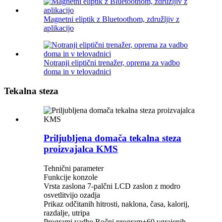
Magnetni eliptik z Bluetoothom, združljiv z
aplikacijo
Notranji eliptični trenažer, oprema za vadbo
doma in v telovadnici
Tekalna steza
Priljubljena domača tekalna steza
proizvajalca KMS
Tehnični parameter
Funkcije konzole
Vrsta zaslona 7-palčni LCD zaslon z modro
osvetlitvijo ozadja
Prikaz odčitanih hitrosti, naklona, ​​časa, kalorij,
razdalje, utripa
Programi vadbe Ročni program+60 vgrajenih