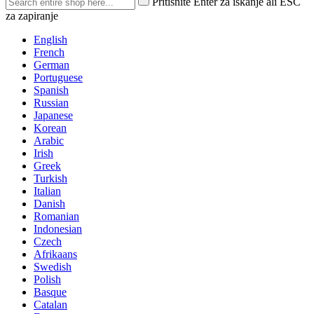
Pritisnite Enter za iskanje ali ESC
za zapiranje
English
French
German
Portuguese
Spanish
Russian
Japanese
Korean
Arabic
Irish
Greek
Turkish
Italian
Danish
Romanian
Indonesian
Czech
Afrikaans
Swedish
Polish
Basque
Catalan