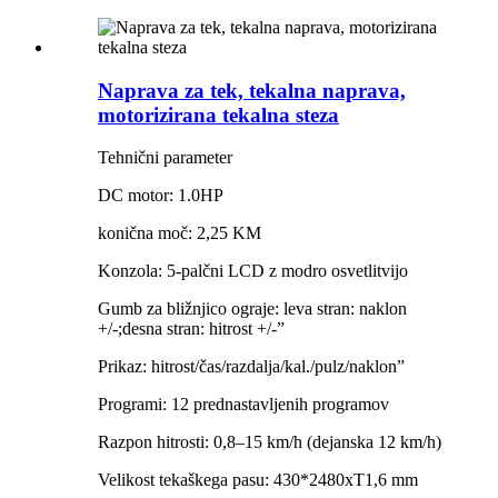
Naprava za tek, tekalna naprava,
motorizirana tekalna steza
Tehnični parameter
DC motor: 1.0HP
konična moč: 2,25 KM
Konzola: 5-palčni LCD z modro osvetlitvijo
Gumb za bližnjico ograje: leva stran: naklon
+/-;desna stran: hitrost +/-”
Prikaz: hitrost/čas/razdalja/kal./pulz/naklon”
Programi: 12 prednastavljenih programov
Razpon hitrosti: 0,8–15 km/h (dejanska 12 km/h)
Velikost tekaškega pasu: 430*2480xT1,6 mm