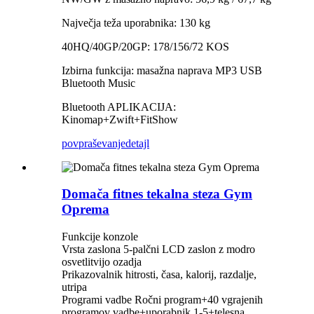
Največja teža uporabnika: 130 kg
40HQ/40GP/20GP: 178/156/72 KOS
Izbirna funkcija: masažna naprava MP3 USB
Bluetooth Music
Bluetooth APLIKACIJA:
Kinomap+Zwift+FitShow
povpraševanje
detajl
Domača fitnes tekalna steza Gym
Oprema
Funkcije konzole
Vrsta zaslona 5-palčni LCD zaslon z modro
osvetlitvijo ozadja
Prikazovalnik hitrosti, časa, kalorij, razdalje,
utripa
Programi vadbe Ročni program+40 vgrajenih
programov vadbe+uporabnik 1-5+telesna