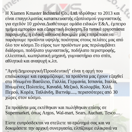
Η Xiamen Kmaster Industrial Co., Ltd. ιδρύθηκε το 2013 και
είναι επαγγελματίας κατασκευαστής εξοπλισμού γυμναστικής
για σχεδόν 10 χρόνια.Διαθέτουμε ομάδα ειδικών Ε&Α, έμπειρο
τμήμα εμπορίου και εξαιρετική διοίκηση.Τα τυπικά εργοστάσια
παραγωγής, η ειδική αίθουσα δοκιμών μας επιτρέπουν να
παράγουμε προϊόντα υψηλής ποιότητας στους πελάτες μας από
όλο τον κόσμο.Το εύρος των προϊόντων μας περιλαμβάνει
διάδρομο, ποδήλατο γυμναστικής, ποδήλατο περιστροφής,
ελλειπτικό, κωπηλατική μηχανή, γυμναστήριο στο σπίτι,
αθλητικά και αναψυχή κ.λπ.
"Αγνή/Δημιουργική/Προοδευτική" είναι η αρχή που
επιδιώκουμε και εφαρμόζουμε, τα προϊόντα μας έχουν εξαχθεί
στο Ηνωμένο Βασίλειο, Γαλλία, Γερμανία, Ισπανία, Ιταλία,
Ηνωμένες Πολιτείες, Καναδά, Μεξικό, Κολομβία, Χιλή,
Περού, Κορέα, Ταϊλάνδη, Βιετνάμ...., περισσότερες από 30
χώρες στον κόσμο.
Τα προϊόντα μας εκτέθηκαν και πωλήθηκαν επίσης σε
Supermarket, όπως Argos, Wal-mart, Sears, Auchan, Tesco....
Είστε ευπρόσδεκτοι να στείλετε το ερώτημά σας και να
δοκιμάσετε την αρχική συνεργασία, ελπίζουμε ειλικρινά να