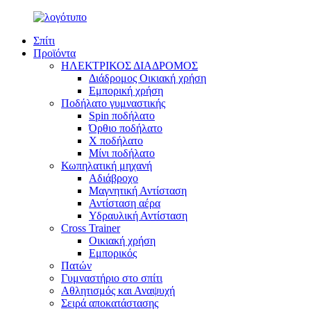
Σπίτι
Προϊόντα
ΗΛΕΚΤΡΙΚΟΣ ΔΙΑΔΡΟΜΟΣ
Διάδρομος Οικιακή χρήση
Εμπορική χρήση
Ποδήλατο γυμναστικής
Spin ποδήλατο
Όρθιο ποδήλατο
Χ ποδήλατο
Μίνι ποδήλατο
Κωπηλατική μηχανή
Αδιάβροχο
Μαγνητική Αντίσταση
Αντίσταση αέρα
Υδραυλική Αντίσταση
Cross Trainer
Οικιακή χρήση
Εμπορικός
Πατών
Γυμναστήριο στο σπίτι
Αθλητισμός και Αναψυχή
Σειρά αποκατάστασης