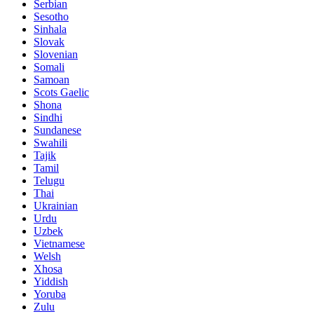
Serbian
Sesotho
Sinhala
Slovak
Slovenian
Somali
Samoan
Scots Gaelic
Shona
Sindhi
Sundanese
Swahili
Tajik
Tamil
Telugu
Thai
Ukrainian
Urdu
Uzbek
Vietnamese
Welsh
Xhosa
Yiddish
Yoruba
Zulu