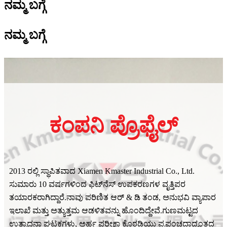
ನಮ್ಮ ಬಗ್ಗೆ
ನಮ್ಮ ಬಗ್ಗೆ
ಕಂಪನಿ ಪ್ರೊಫೈಲ್
2013 ರಲ್ಲಿ ಸ್ಥಾಪಿತವಾದ Xiamen Kmaster Industrial Co., Ltd.
ಸುಮಾರು 10 ವರ್ಷಗಳಿಂದ ಫಿಟ್‌ನೆಸ್ ಉಪಕರಣಗಳ ವೃತ್ತಿಪರ
ತಯಾರಕರಾಗಿದ್ದಾರೆ.ನಾವು ಪರಿಣಿತ ಆರ್ & ಡಿ ತಂಡ, ಅನುಭವಿ ವ್ಯಾಪಾರ
ಇಲಾಖೆ ಮತ್ತು ಅತ್ಯುತ್ತಮ ಆಡಳಿತವನ್ನು ಹೊಂದಿದ್ದೇವೆ.ಗುಣಮಟ್ಟದ
ಉತ್ಪಾದನಾ ಘಟಕಗಳು, ಅರ್ಹ ಪರೀಕ್ಷಾ ಕೊಠಡಿಯು ಪ್ರಪಂಚದಾದ್ಯಂತದ