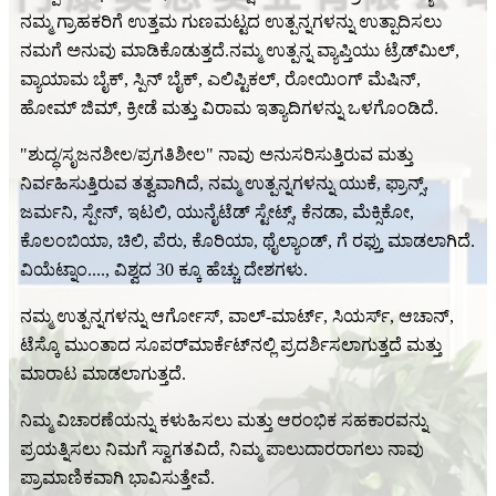
ನಮ್ಮ ಗ್ರಾಹಕರಿಗೆ ಉತ್ತಮ ಗುಣಮಟ್ಟದ ಉತ್ಪನ್ನಗಳನ್ನು ಉತ್ಪಾದಿಸಲು
ನಮಗೆ ಅನುವು ಮಾಡಿಕೊಡುತ್ತದೆ.ನಮ್ಮ ಉತ್ಪನ್ನ ವ್ಯಾಪ್ತಿಯು ಟ್ರೆಡ್‌ಮಿಲ್,
ವ್ಯಾಯಾಮ ಬೈಕ್, ಸ್ಪಿನ್ ಬೈಕ್, ಎಲಿಪ್ಟಿಕಲ್, ರೋಯಿಂಗ್ ಮೆಷಿನ್,
ಹೋಮ್ ಜಿಮ್, ಕ್ರೀಡೆ ಮತ್ತು ವಿರಾಮ ಇತ್ಯಾದಿಗಳನ್ನು ಒಳಗೊಂಡಿದೆ.
"ಶುದ್ಧ/ಸೃಜನಶೀಲ/ಪ್ರಗತಿಶೀಲ" ನಾವು ಅನುಸರಿಸುತ್ತಿರುವ ಮತ್ತು
ನಿರ್ವಹಿಸುತ್ತಿರುವ ತತ್ವವಾಗಿದೆ, ನಮ್ಮ ಉತ್ಪನ್ನಗಳನ್ನು ಯುಕೆ, ಫ್ರಾನ್ಸ್,
ಜರ್ಮನಿ, ಸ್ಪೇನ್, ಇಟಲಿ, ಯುನೈಟೆಡ್ ಸ್ಟೇಟ್ಸ್, ಕೆನಡಾ, ಮೆಕ್ಸಿಕೋ,
ಕೊಲಂಬಿಯಾ, ಚಿಲಿ, ಪೆರು, ಕೊರಿಯಾ, ಥೈಲ್ಯಾಂಡ್, ಗೆ ರಫ್ತು ಮಾಡಲಾಗಿದೆ.
ವಿಯೆಟ್ನಾಂ...., ವಿಶ್ವದ 30 ಕ್ಕೂ ಹೆಚ್ಚು ದೇಶಗಳು.
ನಮ್ಮ ಉತ್ಪನ್ನಗಳನ್ನು ಆರ್ಗೋಸ್, ವಾಲ್-ಮಾರ್ಟ್, ಸಿಯರ್ಸ್, ಆಚಾನ್,
ಟೆಸ್ಕೊ ಮುಂತಾದ ಸೂಪರ್‌ಮಾರ್ಕೆಟ್‌ನಲ್ಲಿ ಪ್ರದರ್ಶಿಸಲಾಗುತ್ತದೆ ಮತ್ತು
ಮಾರಾಟ ಮಾಡಲಾಗುತ್ತದೆ.
ನಿಮ್ಮ ವಿಚಾರಣೆಯನ್ನು ಕಳುಹಿಸಲು ಮತ್ತು ಆರಂಭಿಕ ಸಹಕಾರವನ್ನು
ಪ್ರಯತ್ನಿಸಲು ನಿಮಗೆ ಸ್ವಾಗತವಿದೆ, ನಿಮ್ಮ ಪಾಲುದಾರರಾಗಲು ನಾವು
ಪ್ರಾಮಾಣಿಕವಾಗಿ ಭಾವಿಸುತ್ತೇವೆ.