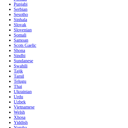
Punjabi
Serbian
Sesotho
Sinhala
Slovak
Slovenian
Somali
Samoan
Scots Gaelic
Shona
Sindhi
Sundanese
Swahili
Tajik
Tamil
Telugu
Thai
Ukrainian
Urdu
Uzbek
Vietnamese
Welsh
Xhosa
Yiddish
Yoruba