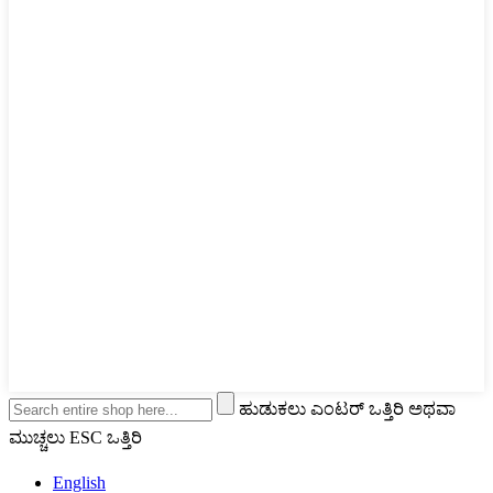
ಹುಡುಕಲು ಎಂಟರ್ ಒತ್ತಿರಿ ಅಥವಾ
ಮುಚ್ಚಲು ESC ಒತ್ತಿರಿ
English